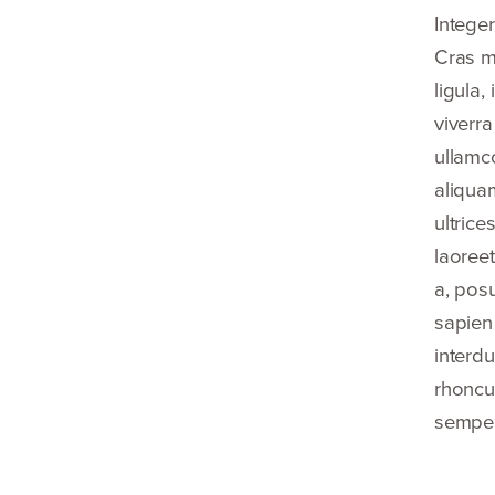
Intege
Cras m
ligula,
viverra
ullamc
aliquam
ultrice
laoree
a, posu
sapien 
interd
rhoncus
semper