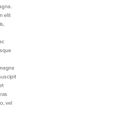
magna.
 elit
is,
ac
isque
a magna
uscipit
et
Cras
o, vel