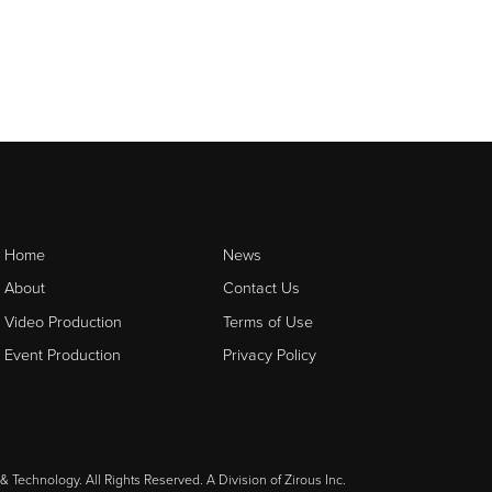
Home
News
About
Contact Us
Video Production
Terms of Use
Event Production
Privacy Policy
& Technology. All Rights Reserved. A Division of
Zirous Inc.