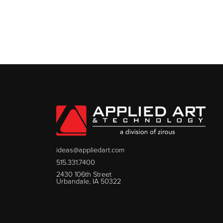
ideas@appliedart.com
515.331.7400
2430 106th Street
Urbandale, IA 50322