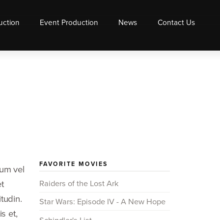
uction
Event Production
News
Contact Us
FAVORITE MOVIES
lum vel
Raiders of the Lost Ark
t
tudin.
Star Wars: Episode IV - A New Hope
s et,
Schindler's List