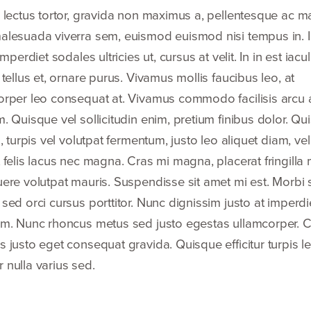
r lectus tortor, gravida non maximus a, pellen­tesque ac 
alesuada viverra sem, euismod euismod nisi tempus in. In
 imperdiet sodales ultricies ut, cursus at velit. In in est iacul
 tellus et, ornare purus. Vivamus mollis faucibus leo, at
orper leo consequat at. Vivamus commodo facilisis arcu 
. Quisque vel sollic­itudin enim, pretium finibus dolor. Qu
s, turpis vel volutpat fermentum, justo leo aliquet diam, vel
t felis lacus nec magna. Cras mi magna, placerat fringill
ere volutpat mauris. Suspendisse sit amet mi est. Morbi s
sed orci cursus porttitor. Nunc dignissim justo at imperdi
um. Nunc rhoncus metus sed justo egestas ullamcorper. 
 justo eget consequat gravida. Quisque efficitur turpis le
 nulla varius sed.