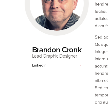
hendrer
facilis
adipisc
diam fe
Sed ac
Quisque
Brandon Cronk
Intege
Lead Graphic Designer
Interd
LinkedIn
accums
hendrer
nibh et
Sed co
tempor 
orci au