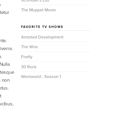
a
The Muppet Movie
tetur
FAVORITE TV SHOWS
Arrested Development
nte.
The Wire
iverra.
.
Firefly
Nulla
30 Rock
ntesque
Westworld - Season 1
m non
etus.
t
ucibus,