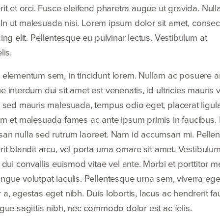
it et orci. Fusce eleifend pharetra augue ut gravida. Null
i. In ut malesuada nisi. Lorem ipsum dolor sit amet, consec
ing elit. Pellentesque eu pulvinar lectus. Vestibulum at
lis.
 elementum sem, in tincidunt lorem. Nullam ac posuere a
 interdum dui sit amet est venenatis, id ultricies mauris v
r sed mauris malesuada, tempus odio eget, placerat ligula
um et malesuada fames ac ante ipsum primis in faucibus. 
an nulla sed rutrum laoreet. Nam id accumsan mi. Pelle
it blandit arcu, vel porta urna ornare sit amet. Vestibulu
 dui convallis euismod vitae vel ante. Morbi et porttitor m
ngue volutpat iaculis. Pellentesque urna sem, viverra ege
a, egestas eget nibh. Duis lobortis, lacus ac hendrerit fa
gue sagittis nibh, nec commodo dolor est ac felis.