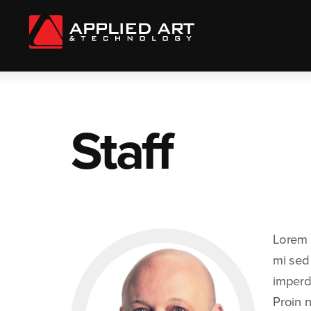
Staff
Lorem i
mi sed 
imperdi
Proin n